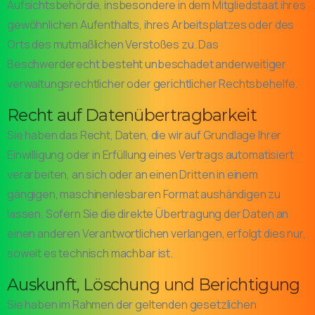
Aufsichtsbehörde, insbesondere in dem Mitgliedstaat ihres
gewöhnlichen Aufenthalts, ihres Arbeitsplatzes oder des
Orts des mutmaßlichen Verstoßes zu. Das
Beschwerderecht besteht unbeschadet anderweitiger
verwaltungsrechtlicher oder gerichtlicher Rechtsbehelfe.
Recht auf Daten­übertrag­barkeit
Sie haben das Recht, Daten, die wir auf Grundlage Ihrer
Einwilligung oder in Erfüllung eines Vertrags automatisiert
verarbeiten, an sich oder an einen Dritten in einem
gängigen, maschinenlesbaren Format aushändigen zu
lassen. Sofern Sie die direkte Übertragung der Daten an
einen anderen Verantwortlichen verlangen, erfolgt dies nur,
soweit es technisch machbar ist.
Auskunft, Löschung und Berichtigung
Sie haben im Rahmen der geltenden gesetzlichen