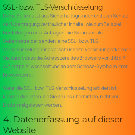
SSL- bzw. TLS-Verschlüsselung
Diese Seite nutzt aus Sicherheitsgründen und zum Schutz
der Übertragung vertraulicher Inhalte, wie zum Beispiel
Bestellungen oder Anfragen, die Sie an uns als
Seitenbetreiber senden, eine SSL- bzw. TLS-
Verschlüsselung. Eine verschlüsselte Verbindung erkennen
Sie daran, dass die Adresszeile des Browsers von „http://“
auf „https://“ wechselt und an dem Schloss-Symbol in Ihrer
Browserzeile.
Wenn die SSL- bzw. TLS-Verschlüsselung aktiviert ist,
können die Daten, die Sie an uns übermitteln, nicht von
Dritten mitgelesen werden.
4. Datenerfassung auf dieser
Website