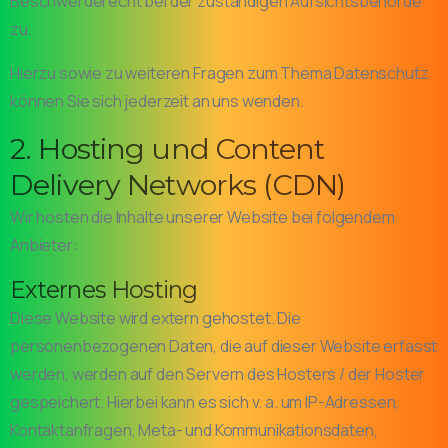
Beschwerderecht bei der zuständigen Aufsichtsbehörde
zu.
Hierzu sowie zu weiteren Fragen zum Thema Datenschutz
können Sie sich jederzeit an uns wenden.
2. Hosting und Content
Delivery Networks (CDN)
Wir hosten die Inhalte unserer Website bei folgendem
Anbieter:
Externes Hosting
Diese Website wird extern gehostet. Die
personenbezogenen Daten, die auf dieser Website erfasst
werden, werden auf den Servern des Hosters / der Hoster
gespeichert. Hierbei kann es sich v. a. um IP-Adressen,
Kontaktanfragen, Meta- und Kommunikationsdaten,