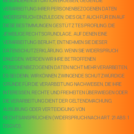
BESONDEREN SITUATION ERGEBEN, GEGEN DIE
VERARBEITUNG IHRER PERSONENBEZOGENEN DATEN
WIDERSPRUCH EINZULEGEN; DIES GILT AUCH FÜR EIN AUF
DIESE BESTIMMUNGEN GESTÜTZTES PROFILING. DIE
JEWEILIGE RECHTSGRUNDLAGE, AUF DENEN EINE
VERARBEITUNG BERUHT, ENTNEHMEN SIE DIESER
DATENSCHUTZERKLÄRUNG. WENN SIE WIDERSPRUCH
EINLEGEN, WERDEN WIR IHRE BETROFFENEN
PERSONENBEZOGENEN DATEN NICHT MEHR VERARBEITEN,
ES SEI DENN, WIR KÖNNEN ZWINGENDE SCHUTZWÜRDIGE
GRÜNDE FÜR DIE VERARBEITUNG NACHWEISEN, DIE IHRE
INTERESSEN, RECHTE UND FREIHEITEN ÜBERWIEGEN ODER
DIE VERARBEITUNG DIENT DER GELTENDMACHUNG,
AUSÜBUNG ODER VERTEIDIGUNG VON
RECHTSANSPRÜCHEN (WIDERSPRUCH NACH ART. 21 ABS. 1
DSGVO).