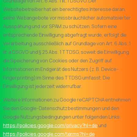
Grundlage von Art. 6 Abs. 1 lit. f DSGVO. Der
Websitebetreiber hat ein berechtigtes Interesse daran,
seine Webangebote vor missbräuchlicher automatisierter
Ausspähung und vor SPAM zu schützen. Sofern eine
entsprechende Einwilligung abgefragt wurde, erfolgt die
Verarbeitung ausschließlich auf Grundlage von Art. 6 Abs. 1
lit. a DSGVO und § 25 Abs. 1 TTDSG, soweit die Einwilligung
die Speicherung von Cookies oder den Zugriff auf
Informationen im Endgerät des Nutzers (z. B. Device-
Fingerprinting) im Sinne des TTDSG umfasst. Die
Einwilligung ist jederzeit widerrufbar.
Weitere Informationen zu Google reCAPTCHA entnehmen
Sie den Google-Datenschutzbestimmungen und den
Google Nutzungsbedingungen unter folgenden Links:
https://policies.google.com/privacy?hl=de
und
https://policies.google.com/terms?hl=de
.