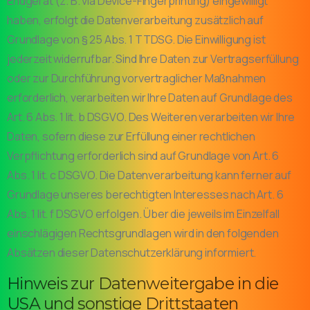
Endgerät (z. B. via Device-Fingerprinting) eingewilligt
haben, erfolgt die Datenverarbeitung zusätzlich auf
Grundlage von § 25 Abs. 1 TTDSG. Die Einwilligung ist
jederzeit widerrufbar. Sind Ihre Daten zur Vertragserfüllung
oder zur Durchführung vorvertraglicher Maßnahmen
erforderlich, verarbeiten wir Ihre Daten auf Grundlage des
Art. 6 Abs. 1 lit. b DSGVO. Des Weiteren verarbeiten wir Ihre
Daten, sofern diese zur Erfüllung einer rechtlichen
Verpflichtung erforderlich sind auf Grundlage von Art. 6
Abs. 1 lit. c DSGVO. Die Datenverarbeitung kann ferner auf
Grundlage unseres berechtigten Interesses nach Art. 6
Abs. 1 lit. f DSGVO erfolgen. Über die jeweils im Einzelfall
einschlägigen Rechtsgrundlagen wird in den folgenden
Absätzen dieser Datenschutzerklärung informiert.
Hinweis zur Datenweitergabe in die
USA und sonstige Drittstaaten