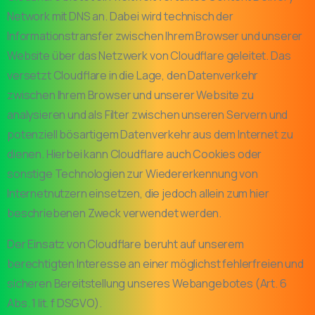
Network mit DNS an. Dabei wird technisch der
Informationstransfer zwischen Ihrem Browser und unserer
Website über das Netzwerk von Cloudflare geleitet. Das
versetzt Cloudflare in die Lage, den Datenverkehr
zwischen Ihrem Browser und unserer Website zu
analysieren und als Filter zwischen unseren Servern und
potenziell bösartigem Datenverkehr aus dem Internet zu
dienen. Hierbei kann Cloudflare auch Cookies oder
sonstige Technologien zur Wiedererkennung von
Internetnutzern einsetzen, die jedoch allein zum hier
beschriebenen Zweck verwendet werden.
Der Einsatz von Cloudflare beruht auf unserem
berechtigten Interesse an einer möglichst fehlerfreien und
sicheren Bereitstellung unseres Webangebotes (Art. 6
Abs. 1 lit. f DSGVO).