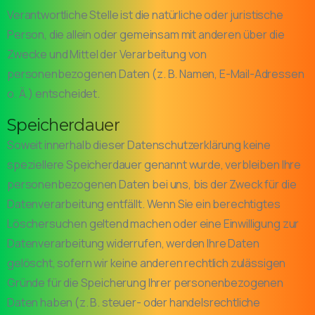
Verantwortliche Stelle ist die natürliche oder juristische
Person, die allein oder gemeinsam mit anderen über die
Zwecke und Mittel der Verarbeitung von
personenbezogenen Daten (z. B. Namen, E-Mail-Adressen
o. Ä.) entscheidet.
Speicherdauer
Soweit innerhalb dieser Datenschutzerklärung keine
speziellere Speicherdauer genannt wurde, verbleiben Ihre
personenbezogenen Daten bei uns, bis der Zweck für die
Datenverarbeitung entfällt. Wenn Sie ein berechtigtes
Löschersuchen geltend machen oder eine Einwilligung zur
Datenverarbeitung widerrufen, werden Ihre Daten
gelöscht, sofern wir keine anderen rechtlich zulässigen
Gründe für die Speicherung Ihrer personenbezogenen
Daten haben (z. B. steuer- oder handelsrechtliche