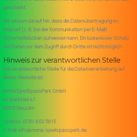
geschieht.
Wir weisen darauf hin, dass die Datenübertragung im
Internet (z. B. bei der Kommunikation per E-Mail)
Sicherheitslücken aufweisen kann. Ein lückenloser Schutz
der Daten vor dem Zugriff durch Dritte ist nicht möglich.
Hinweis zur verantwortlichen Stelle
Die verantwortliche Stelle für die Datenverarbeitung auf
dieser Website ist:
MoNa SpielSpassPark GmbH
Im Starkfeld 47
89231 Neu Ulm
Telefon: 0731/ 8 02 38 13
E-Mail:
info@mona-spielspasspark.de