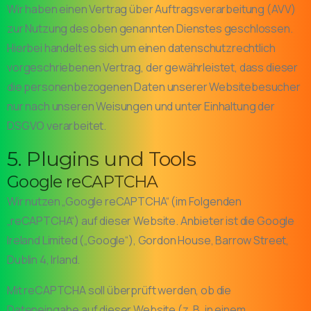
Wir haben einen Vertrag über Auftragsverarbeitung (AVV)
zur Nutzung des oben genannten Dienstes geschlossen.
Hierbei handelt es sich um einen datenschutzrechtlich
vorgeschriebenen Vertrag, der gewährleistet, dass dieser
die personenbezogenen Daten unserer Websitebesucher
nur nach unseren Weisungen und unter Einhaltung der
DSGVO verarbeitet.
5. Plugins und Tools
Google reCAPTCHA
Wir nutzen „Google reCAPTCHA“ (im Folgenden
„reCAPTCHA“) auf dieser Website. Anbieter ist die Google
Ireland Limited („Google“), Gordon House, Barrow Street,
Dublin 4, Irland.
Mit reCAPTCHA soll überprüft werden, ob die
Dateneingabe auf dieser Website (z. B. in einem