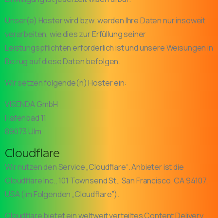
Unser(e) Hoster wird bzw. werden Ihre Daten nur insoweit
verarbeiten, wie dies zur Erfüllung seiner
Leistungspflichten erforderlich ist und unsere Weisungen in
Bezug auf diese Daten befolgen.
Wir setzen folgende(n) Hoster ein:
VISENDA GmbH
Hafenbad 11
89073 Ulm
Cloudflare
Wir nutzen den Service „Cloudflare“. Anbieter ist die
Cloudflare Inc., 101 Townsend St., San Francisco, CA 94107,
USA (im Folgenden „Cloudflare”).
Cloudflare bietet ein weltweit verteiltes Content Delivery