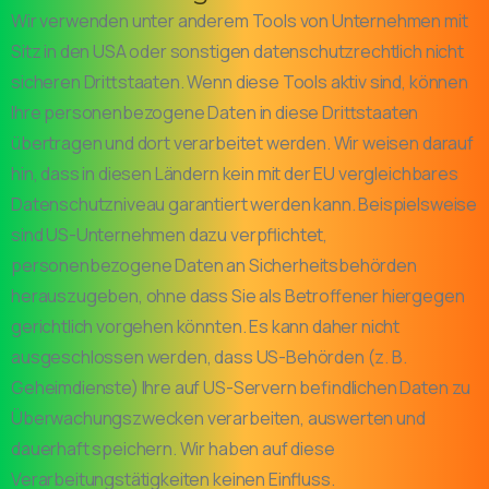
Wir verwenden unter anderem Tools von Unternehmen mit
Sitz in den USA oder sonstigen datenschutzrechtlich nicht
sicheren Drittstaaten. Wenn diese Tools aktiv sind, können
Ihre personenbezogene Daten in diese Drittstaaten
übertragen und dort verarbeitet werden. Wir weisen darauf
hin, dass in diesen Ländern kein mit der EU vergleichbares
Datenschutzniveau garantiert werden kann. Beispielsweise
sind US-Unternehmen dazu verpflichtet,
personenbezogene Daten an Sicherheitsbehörden
herauszugeben, ohne dass Sie als Betroffener hiergegen
gerichtlich vorgehen könnten. Es kann daher nicht
ausgeschlossen werden, dass US-Behörden (z. B.
Geheimdienste) Ihre auf US-Servern befindlichen Daten zu
Überwachungszwecken verarbeiten, auswerten und
dauerhaft speichern. Wir haben auf diese
Verarbeitungstätigkeiten keinen Einfluss.