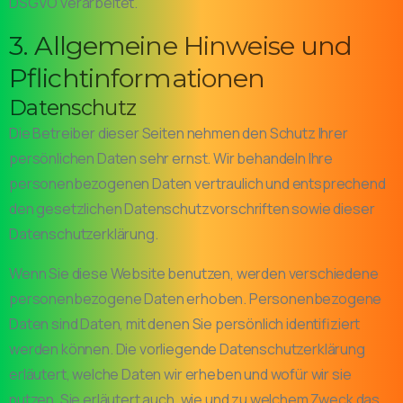
DSGVO verarbeitet.
3. Allgemeine Hinweise und
Pflicht­informationen
Datenschutz
Die Betreiber dieser Seiten nehmen den Schutz Ihrer
persönlichen Daten sehr ernst. Wir behandeln Ihre
personenbezogenen Daten vertraulich und entsprechend
den gesetzlichen Datenschutzvorschriften sowie dieser
Datenschutzerklärung.
Wenn Sie diese Website benutzen, werden verschiedene
personenbezogene Daten erhoben. Personenbezogene
Daten sind Daten, mit denen Sie persönlich identifiziert
werden können. Die vorliegende Datenschutzerklärung
erläutert, welche Daten wir erheben und wofür wir sie
nutzen. Sie erläutert auch, wie und zu welchem Zweck das