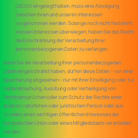
DSGVO eingelegt haben, muss eine Abwägung
zwischen Ihren und unseren Interessen
vorgenommen werden. Solange noch nicht feststeht,
wessen Interessen überwiegen, haben Sie das Recht,
die Einschränkung der Verarbeitung Ihrer
personenbezogenen Daten zu verlangen.
Wenn Sie die Verarbeitung Ihrer personenbezogenen
Daten eingeschränkt haben, dürfen diese Daten – von ihrer
Speicherung abgesehen – nur mit Ihrer Einwilligung oder zur
Geltendmachung, Ausübung oder Verteidigung von
Rechtsansprüchen oder zum Schutz der Rechte einer
anderen natürlichen oder juristischen Person oder aus
Gründen eines wichtigen öffentlichen Interesses der
Europäischen Union oder eines Mitgliedstaats verarbeitet
werden.