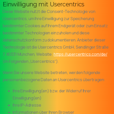
Einwilligung mit Usercentrics
Diese Website nutzt die Consent-Technologie von
Usercentrics, um Ihre Einwilligung zur Speicherung
bestimmter Cookies auf Ihrem Endgerät oder zum Einsatz
bestimmter Technologien einzuholen und diese
datenschutzkonform zu dokumentieren. Anbieter dieser
Technologie ist die Usercentrics GmbH, Sendlinger Straße
7, 80331 München, Website:
https://usercentrics.com/de/
(im Folgenden „Usercentrics“).
Wenn Sie unsere Website betreten, werden folgende
personenbezogene Daten an Usercentrics übertragen:
Ihre Einwilligung(en) bzw. der Widerruf Ihrer
Einwilligung(en)
Ihre IP-Adresse
Informationen über Ihren Browser