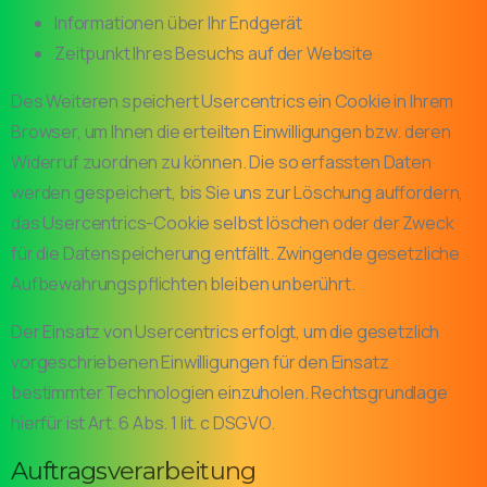
Informationen über Ihr Endgerät
Zeitpunkt Ihres Besuchs auf der Website
Des Weiteren speichert Usercentrics ein Cookie in Ihrem
Browser, um Ihnen die erteilten Einwilligungen bzw. deren
Widerruf zuordnen zu können. Die so erfassten Daten
werden gespeichert, bis Sie uns zur Löschung auffordern,
das Usercentrics-Cookie selbst löschen oder der Zweck
für die Datenspeicherung entfällt. Zwingende gesetzliche
Aufbewahrungspflichten bleiben unberührt.
Der Einsatz von Usercentrics erfolgt, um die gesetzlich
vorgeschriebenen Einwilligungen für den Einsatz
bestimmter Technologien einzuholen. Rechtsgrundlage
hierfür ist Art. 6 Abs. 1 lit. c DSGVO.
Auftragsverarbeitung