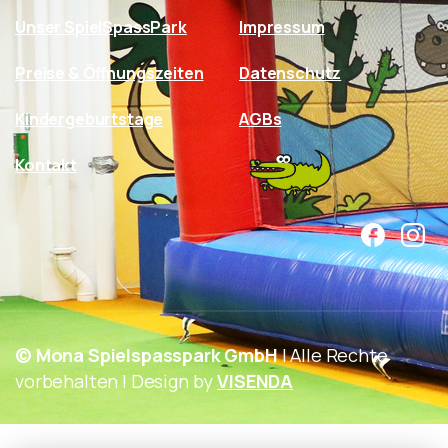
Unser SpielSpassPark
Impressum
Preise & Öffnungszeiten
Datenschutz
Kindergeburtstage
AGBs
Kontakt
© Mona Spielspasspark GmbH
| Alle Rechte
vorbehalten | Design by
VISENDA