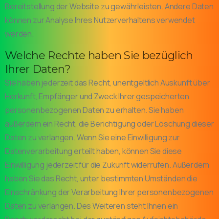
Bereitstellung der Website zu gewährleisten. Andere Daten
können zur Analyse Ihres Nutzerverhaltens verwendet
werden.
Welche Rechte haben Sie bezüglich
Ihrer Daten?
Sie haben jederzeit das Recht, unentgeltlich Auskunft über
Herkunft, Empfänger und Zweck Ihrer gespeicherten
personenbezogenen Daten zu erhalten. Sie haben
außerdem ein Recht, die Berichtigung oder Löschung dieser
Daten zu verlangen. Wenn Sie eine Einwilligung zur
Datenverarbeitung erteilt haben, können Sie diese
Einwilligung jederzeit für die Zukunft widerrufen. Außerdem
haben Sie das Recht, unter bestimmten Umständen die
Einschränkung der Verarbeitung Ihrer personenbezogenen
Daten zu verlangen. Des Weiteren steht Ihnen ein