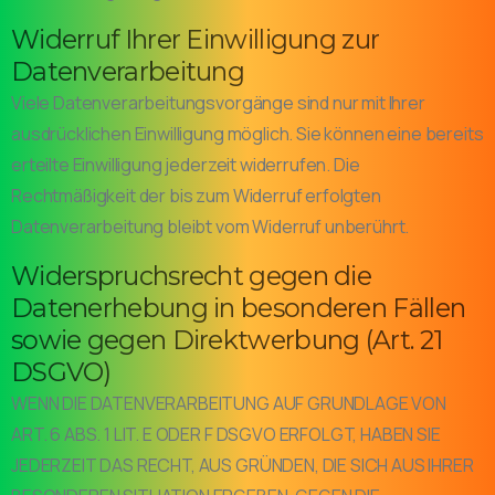
Widerruf Ihrer Einwilligung zur
Datenverarbeitung
Viele Datenverarbeitungsvorgänge sind nur mit Ihrer
ausdrücklichen Einwilligung möglich. Sie können eine bereits
erteilte Einwilligung jederzeit widerrufen. Die
Rechtmäßigkeit der bis zum Widerruf erfolgten
Datenverarbeitung bleibt vom Widerruf unberührt.
Widerspruchsrecht gegen die
Datenerhebung in besonderen Fällen
sowie gegen Direktwerbung (Art. 21
DSGVO)
WENN DIE DATENVERARBEITUNG AUF GRUNDLAGE VON
ART. 6 ABS. 1 LIT. E ODER F DSGVO ERFOLGT, HABEN SIE
JEDERZEIT DAS RECHT, AUS GRÜNDEN, DIE SICH AUS IHRER