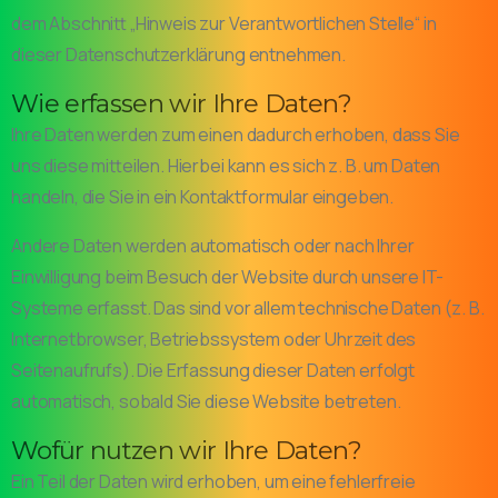
dem Abschnitt „Hinweis zur Verantwortlichen Stelle“ in
dieser Datenschutzerklärung entnehmen.
Wie erfassen wir Ihre Daten?
Ihre Daten werden zum einen dadurch erhoben, dass Sie
uns diese mitteilen. Hierbei kann es sich z. B. um Daten
handeln, die Sie in ein Kontaktformular eingeben.
Andere Daten werden automatisch oder nach Ihrer
Einwilligung beim Besuch der Website durch unsere IT-
Systeme erfasst. Das sind vor allem technische Daten (z. B.
Internetbrowser, Betriebssystem oder Uhrzeit des
Seitenaufrufs). Die Erfassung dieser Daten erfolgt
automatisch, sobald Sie diese Website betreten.
Wofür nutzen wir Ihre Daten?
Ein Teil der Daten wird erhoben, um eine fehlerfreie