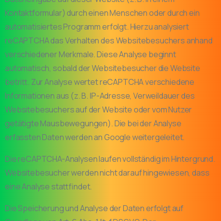
Kontaktformular) durch einen Menschen oder durch ein
automatisiertes Programm erfolgt. Hierzu analysiert
reCAPTCHA das Verhalten des Websitebesuchers anhand
verschiedener Merkmale. Diese Analyse beginnt
automatisch, sobald der Websitebesucher die Website
betritt. Zur Analyse wertet reCAPTCHA verschiedene
Informationen aus (z. B. IP-Adresse, Verweildauer des
Websitebesuchers auf der Website oder vom Nutzer
getätigte Mausbewegungen). Die bei der Analyse
erfassten Daten werden an Google weitergeleitet.
Die reCAPTCHA-Analysen laufen vollständig im Hintergrund.
Websitebesucher werden nicht darauf hingewiesen, dass
eine Analyse stattfindet.
Die Speicherung und Analyse der Daten erfolgt auf