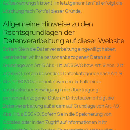
Aufbewahrungsfristen); im letztgenannten Fall erfolgt die
Löschung nach Fortfall dieser Gründe.
Allgemeine Hinweise zu den
Rechtsgrundlagen der
Datenverarbeitung auf dieser Website
Sofern Sie in die Datenverarbeitung eingewilligt haben,
verarbeiten wir Ihre personenbezogenen Daten auf
Grundlage von Art. 6 Abs. 1 lit. a DSGVO bzw. Art. 9 Abs. 2 lit.
a DSGVO, sofern besondere Datenkategorien nach Art. 9
Abs. 1 DSGVO verarbeitet werden. Im Falle einer
ausdrücklichen Einwilligung in die Übertragung
personenbezogener Daten in Drittstaaten erfolgt die
Datenverarbeitung außerdem auf Grundlage von Art. 49
Abs. 1 lit. a DSGVO. Sofern Sie in die Speicherung von
Cookies oder in den Zugriff auf Informationen in Ihr