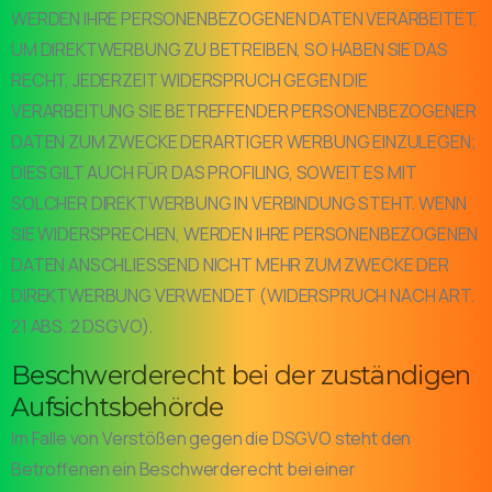
WERDEN IHRE PERSONENBEZOGENEN DATEN VERARBEITET,
UM DIREKTWERBUNG ZU BETREIBEN, SO HABEN SIE DAS
RECHT, JEDERZEIT WIDERSPRUCH GEGEN DIE
VERARBEITUNG SIE BETREFFENDER PERSONENBEZOGENER
DATEN ZUM ZWECKE DERARTIGER WERBUNG EINZULEGEN;
DIES GILT AUCH FÜR DAS PROFILING, SOWEIT ES MIT
SOLCHER DIREKTWERBUNG IN VERBINDUNG STEHT. WENN
SIE WIDERSPRECHEN, WERDEN IHRE PERSONENBEZOGENEN
DATEN ANSCHLIESSEND NICHT MEHR ZUM ZWECKE DER
DIREKTWERBUNG VERWENDET (WIDERSPRUCH NACH ART.
21 ABS. 2 DSGVO).
Beschwerde­recht bei der zuständigen
Aufsichts­behörde
Im Falle von Verstößen gegen die DSGVO steht den
Betroffenen ein Beschwerderecht bei einer