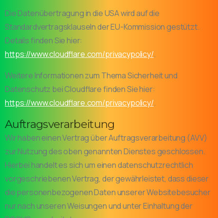
Die Datenübertragung in die USA wird auf die
Standardvertragsklauseln der EU-Kommission gestützt.
Details finden Sie hier:
https://www.cloudflare.com/privacypolicy/
.
Weitere Informationen zum Thema Sicherheit und
Datenschutz bei Cloudflare finden Sie hier:
https://www.cloudflare.com/privacypolicy/
.
Auftragsverarbeitung
Wir haben einen Vertrag über Auftragsverarbeitung (AVV)
zur Nutzung des oben genannten Dienstes geschlossen.
Hierbei handelt es sich um einen datenschutzrechtlich
vorgeschriebenen Vertrag, der gewährleistet, dass dieser
die personenbezogenen Daten unserer Websitebesucher
nur nach unseren Weisungen und unter Einhaltung der