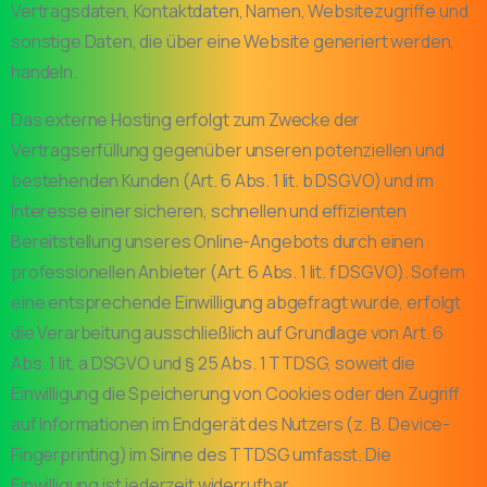
Vertragsdaten, Kontaktdaten, Namen, Websitezugriffe und
sonstige Daten, die über eine Website generiert werden,
handeln.
Das externe Hosting erfolgt zum Zwecke der
Vertragserfüllung gegenüber unseren potenziellen und
bestehenden Kunden (Art. 6 Abs. 1 lit. b DSGVO) und im
Interesse einer sicheren, schnellen und effizienten
Bereitstellung unseres Online-Angebots durch einen
professionellen Anbieter (Art. 6 Abs. 1 lit. f DSGVO). Sofern
eine entsprechende Einwilligung abgefragt wurde, erfolgt
die Verarbeitung ausschließlich auf Grundlage von Art. 6
Abs. 1 lit. a DSGVO und § 25 Abs. 1 TTDSG, soweit die
Einwilligung die Speicherung von Cookies oder den Zugriff
auf Informationen im Endgerät des Nutzers (z. B. Device-
Fingerprinting) im Sinne des TTDSG umfasst. Die
Einwilligung ist jederzeit widerrufbar.